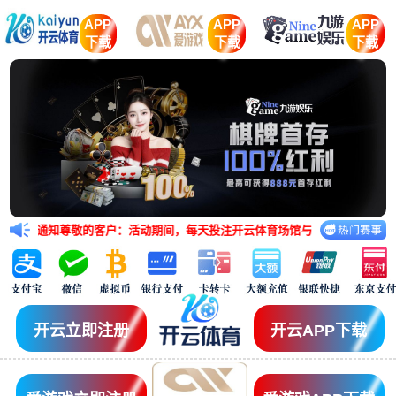
APP
APP
APP
下载
下载
下载
通知尊敬的客户：活动期间，每天投注开云体育场馆与IM体育场馆的任意五大联赛
开云立即注册
开云APP下载