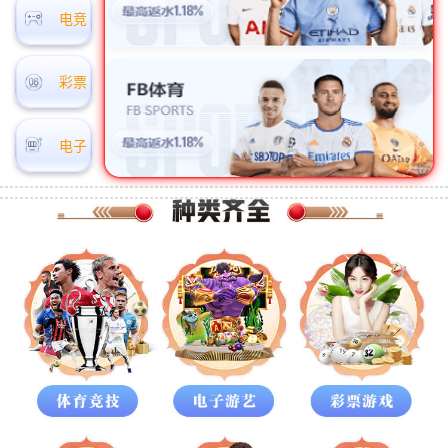
电竞
彩票
电子